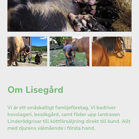
Om Lisegård
Vi är ett småskaltigt familjeföretag. Vi bedriver
hovslageri, besökgård, samt föder upp lantrasen
Linderödgrisar till köttförsäljning direkt till kund. Allt
med djurens välmående i första hand.